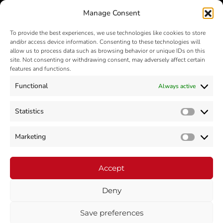
iD-ées
est membre du
groupe Orri
Manage Consent
To provide the best experiences, we use technologies like cookies to store
and/or access device information. Consenting to these technologies will
allow us to process data such as browsing behavior or unique IDs on this
site. Not consenting or withdrawing consent, may adversely affect certain
features and functions.
Functional
Always active
NOS RÉSEAUX SOCIAUX
Statistics
Statisti
Marketing
Market
Accept
Deny
Copyright © 2026 iD-ées. All rights reserved
Save preferences