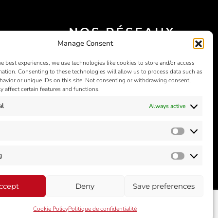
NOS RÉSEAUX
Manage Consent
SOCIAUX
he best experiences, we use technologies like cookies to store and/or access
mation. Consenting to these technologies will allow us to process data such as
avior or unique IDs on this site. Not consenting or withdrawing consent,
y affect certain features and functions.
al
Always active
Statistics
g
Marketin
ccept
Deny
Save preferences
rédits
Politique de confidentialité
Cookie Policy (EU)
Cookie Policy
Politique de confidentialité