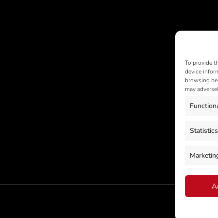
To provide t
device infor
browsing beh
may adversel
Function
Statistics
Marketin
A
C