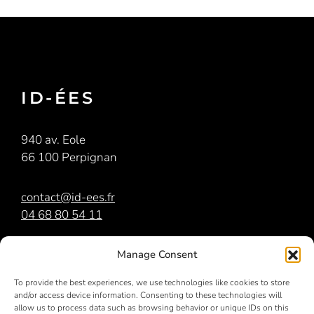
ID-ÉES
940 av. Eole
66 100 Perpignan
contact@id-ees.fr
04 68 80 54 11
iD-ées
est membre du
groupe Orri
Manage Consent
To provide the best experiences, we use technologies like cookies to store
and/or access device information. Consenting to these technologies will
allow us to process data such as browsing behavior or unique IDs on this